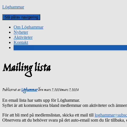
Löghammar
Slå på/av navigering
Om Löghammar
Nyheter
Aktiviteter
Kontakt
Bli medlem
Mailing lista
Publicerat av
Löghammar
den
mars 7, 2024
mars 7, 2024
En email lista har satts upp för Löghammar.
Syftet är att kommunicera bland medlemmar om aktiviteter och ämnen
För att bli med på medlemslistan, skicka ett mail till
loghammar+subsc
Observera att du behöver svara på det auto-email som du får tillbaka, e